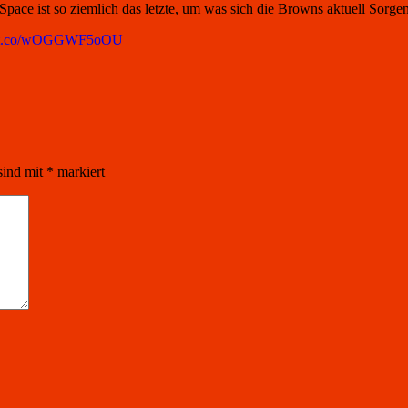
p-Space ist so ziemlich das letzte, um was sich die Browns aktuell Sor
://t.co/wOGGWF5oOU
sind mit
*
markiert