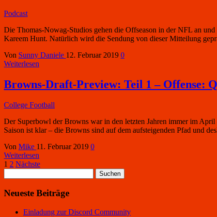
Podcast
Die Thomas-Nowag-Studios gehen die Offseason in der NFL an und alle
Kareem Hunt. Natürlich wird die Sendung von dieser Mitteilung gep
Von
Sunny Daniele
12. Februar 2019
0
Weiterlesen
Browns-Draft-Preview: Teil 1 – Offense:
College Football
Der Superbowl der Browns war in den letzten Jahren immer im April –
Saison ist klar – die Browns sind auf dem aufsteigenden Pfad und d
Von
Mike
11. Februar 2019
0
Weiterlesen
Seitennummerierung
1
2
Nächste
Suchen
der
nach:
Beiträge
Neueste Beiträge
Einladung zur Discord Community