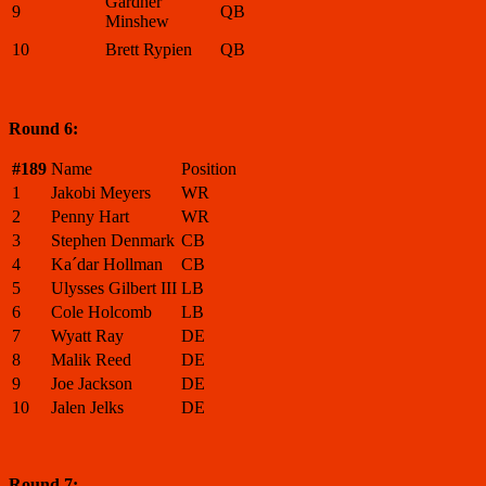
Gardner
9
QB
Minshew
10
Brett Rypien
QB
Round 6:
#189
Name
Position
1
Jakobi Meyers
WR
2
Penny Hart
WR
3
Stephen Denmark
CB
4
Ka´dar Hollman
CB
5
Ulysses Gilbert III
LB
6
Cole Holcomb
LB
7
Wyatt Ray
DE
8
Malik Reed
DE
9
Joe Jackson
DE
10
Jalen Jelks
DE
Round 7: