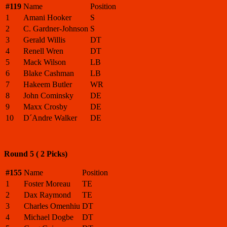
#119
Name
Position
1
Amani Hooker
S
2
C. Gardner-Johnson
S
3
Gerald Willis
DT
4
Renell Wren
DT
5
Mack Wilson
LB
6
Blake Cashman
LB
7
Hakeem Butler
WR
8
John Cominsky
DE
9
Maxx Crosby
DE
10
D´Andre Walker
DE
Round 5 ( 2 Picks)
#155
Name
Position
1
Foster Moreau
TE
2
Dax Raymond
TE
3
Charles Omenhiu
DT
4
Michael Dogbe
DT