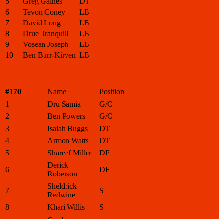
5
Greg Gaines
DT
6
Tevon Coney
LB
7
David Long
LB
8
Drue Tranquill
LB
9
Vosean Joseph
LB
10
Ben Burr-Kirven
LB
#170
Name
Position
1
Dru Samia
G/C
2
Ben Powers
G/C
3
Isaiah Buggs
DT
4
Armon Watts
DT
5
Shareef Miller
DE
Derick
6
DE
Roberson
Sheldrick
7
S
Redwine
8
Khari Willis
S