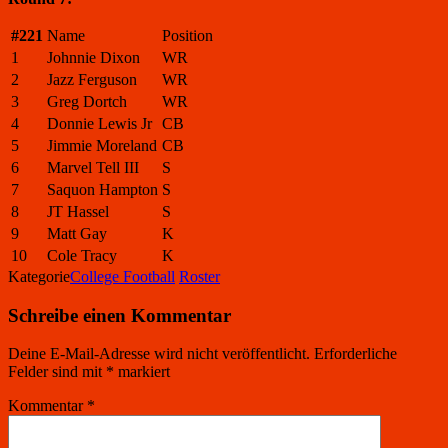
#221
Name
Position
1
Johnnie Dixon
WR
2
Jazz Ferguson
WR
3
Greg Dortch
WR
4
Donnie Lewis Jr
CB
5
Jimmie Moreland
CB
6
Marvel Tell III
S
7
Saquon Hampton
S
8
JT Hassel
S
9
Matt Gay
K
10
Cole Tracy
K
Kategorie
College Football
Roster
Schreibe einen Kommentar
Deine E-Mail-Adresse wird nicht veröffentlicht.
Erforderliche
Felder sind mit
*
markiert
Kommentar
*