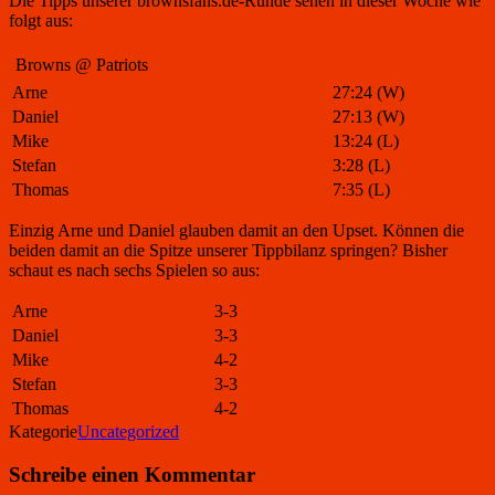
Die Tipps unserer brownsfans.de-Runde sehen in dieser Woche wie
folgt aus:
Browns @ Patriots
Arne
27:24 (W)
Daniel
27:13 (W)
Mike
13:24 (L)
Stefan
3:28 (L)
Thomas
7:35 (L)
Einzig Arne und Daniel glauben damit an den Upset. Können die
beiden damit an die Spitze unserer Tippbilanz springen? Bisher
schaut es nach sechs Spielen so aus:
Arne
3-3
Daniel
3-3
Mike
4-2
Stefan
3-3
Thomas
4-2
Kategorie
Uncategorized
Schreibe einen Kommentar